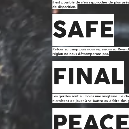
il est possible de s’en rapprocher de plus prè
de disparition.
SAFE
Retour au camp puis nous repassons au Rwanda,
région ne nous détromperons pas.
FINAL
Les gorilles sont au moins une vingtaine. Le c
n’arrêtent de jouer à se battre ou à faire des 
PEACE