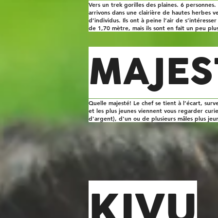
Vers un trek gorilles des plaines. 6 personnes. 
arrivons dans une clairière de hautes herbes v
d’individus. Ils ont à peine l’air de s’intéress
de 1,70 mètre, mais ils sont en fait un peu pl
MAJES
Quelle majesté! Le chef se tient à l’écart, surv
et les plus jeunes viennent vous regarder cur
d'argent), d'un ou de plusieurs mâles plus jeun
KIVU