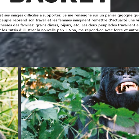
t ses images difficiles à supporter. Je me renseigne sur un panier gigogne que 
e peuple reprend son travail et les femmes imaginent remettre d’actualité une vi
chesses des familles: grains divers, bijoux, etc. Les deux peuplades travaillent
 les Tutsis d’illustrer la nouvelle paix ? Non, me répond-on avec force et autori