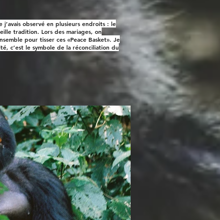
j’avais observé en plusieurs endroits : le
eille tradition. Lors des mariages, on
 ensemble pour tisser ces «Peace Basket». Je
té, c’est le symbole de la réconciliation du