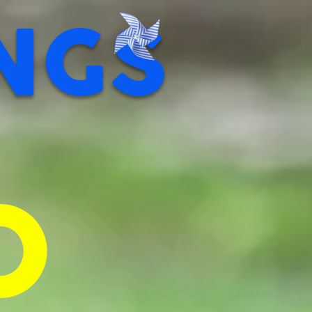
NGS
O