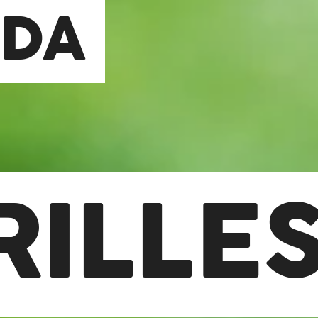
NDA
RILLE