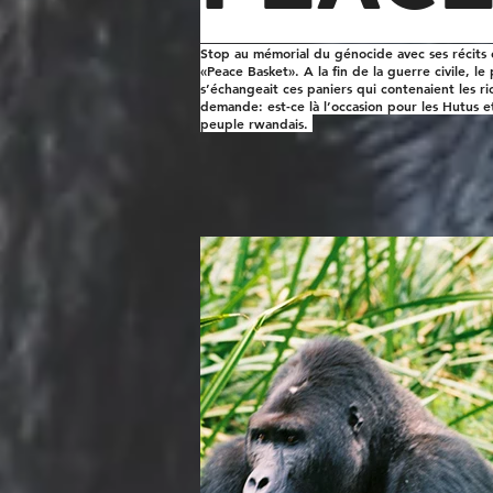
Stop au mémorial du génocide avec ses récits e
«Peace Basket». A la fin de la guerre civile, l
s’échangeait ces paniers qui contenaient les ri
demande: est-ce là l’occasion pour les Hutus et
peuple rwandais.