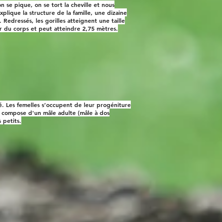
on se pique, on se tort la cheville et nous
plique la structure de la famille, une dizaine
 Redressés, les gorilles atteignent une taille
ur du corps et peut atteindre 2,75 mètres.
ité. Les femelles s’occupent de leur progéniture
e compose d'un mâle adulte (mâle à dos
 petits.