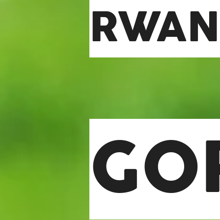
RWA
GO