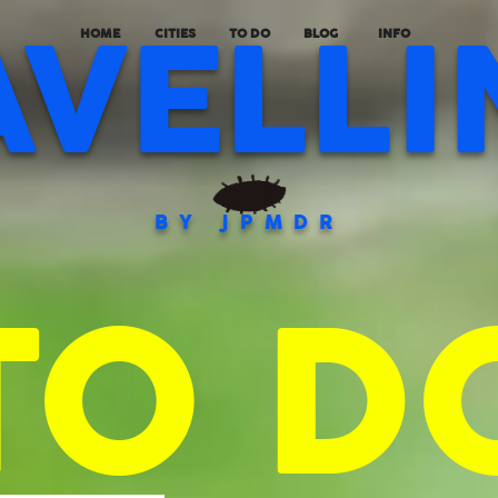
AVELLI
HOME
CITIES
TO DO
BLOG
INFO
BY JPMDR
TO D