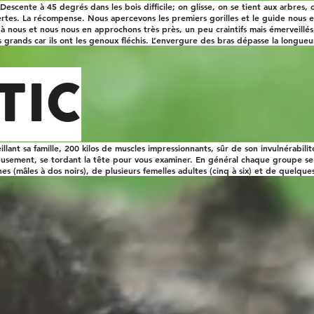
Descente à 45 degrés dans les bois difficile; on glisse, on se tient aux arbres, 
ertes. La récompense. Nous apercevons les premiers gorilles et le guide nous ex
er à nous et nous nous en approchons très près, un peu craintifs mais émerveillés.
us grands car ils ont les genoux fléchis. L’envergure des bras dépasse la longue
TIC
eillant sa famille, 200 kilos de muscles impressionnants, sûr de son invulnérabil
ieusement, se tordant la tête pour vous examiner. En général chaque groupe s
es (mâles à dos noirs), de plusieurs femelles adultes (cinq à six) et de quelques