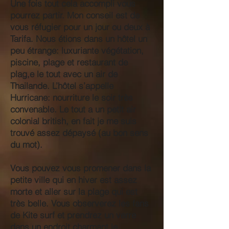
Une fois tout cela accompli vous
pourrez partir. Mon conseil est de
vous réfugier pour un jour ou deux à
Tarifa. Nous étions dans un hôtel un
peu étrange: luxuriante végétation,
piscine, plage et restaurant de
plag,e le tout avec un air de
Thailande. L’hôtel s’appelle
Hurricane: nourriture le soir très
convenable. Le tout a un petit air
colonial british, en fait je me suis
trouvé assez dépaysé (au bon sens
du mot).
Vous pouvez vous promener dans la
petite ville qui en hiver est assez
morte et aller sur la plage qui est
très belle. Vous observerez les fans
de Kite surf et prendrez un verre
dans un endroit charmant le