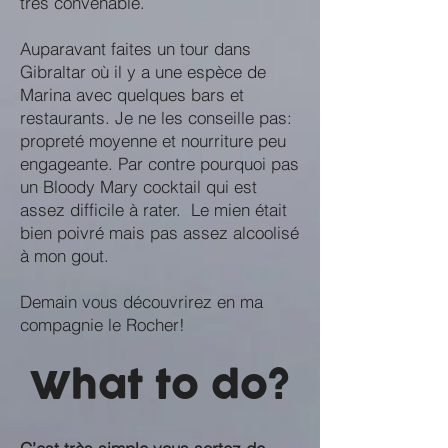
très convenable.
Auparavant faites un tour dans
Gibraltar où il y a une espèce de
Marina avec quelques bars et
restaurants. Je ne les conseille pas:
propreté moyenne et nourriture peu
engageante. Par contre pourquoi pas
un Bloody Mary cocktail qui est
assez difficile à rater. Le mien était
bien poivré mais pas assez alcoolisé
à mon gout.
Demain vous découvrirez en ma
compagnie le Rocher!
What to do?