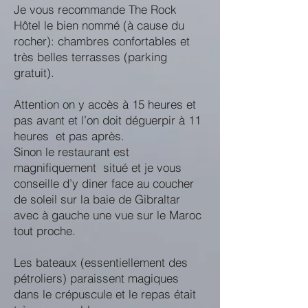
Je vous recommande The Rock
Hôtel le bien nommé (à cause du
rocher): chambres confortables et
très belles terrasses (parking
gratuit).
Attention on y accès à 15 heures et
pas avant et l’on doit déguerpir à 11
heures et pas après.
Sinon le restaurant est
magnifiquement situé et je vous
conseille d’y diner face au coucher
de soleil sur la baie de Gibraltar
avec à gauche une vue sur le Maroc
tout proche.
Les bateaux (essentiellement des
pétroliers) paraissent magiques
dans le crépuscule et le repas était