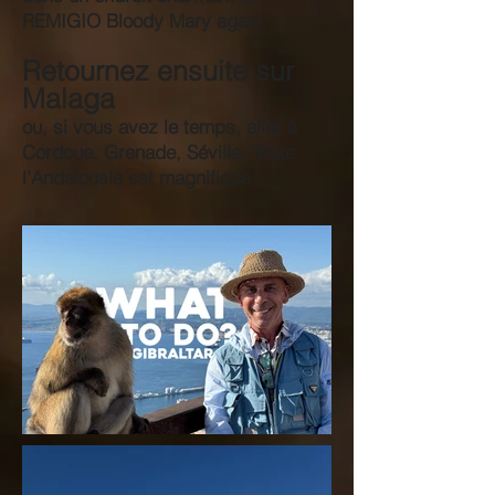
REMIGIO Bloody Mary again.
Retournez ensuite sur
Malaga
ou, si vous avez le temps, aller à
Cordoue, Grenade, Séville. Toute
l’Andalousie est magnifique.