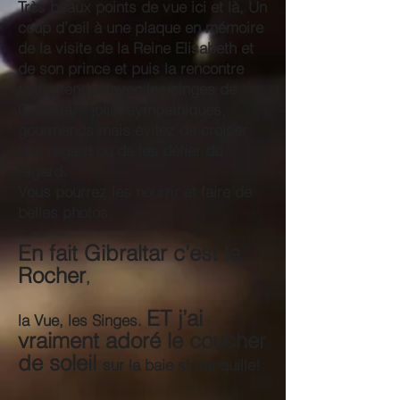
Très beaux points de vue ici et là, Un
coup d’œil à une plaque en mémoire
de la visite de la Reine Elisabeth et
de son prince et puis la rencontre
tant attendue avec les singes de
GIbraltar: jolis, sympathiques,
gourmands mais évitez de croiser
leur regard ou de les défier du
regard.
Vous pourrez les nourrir et faire de
belles photos.
En fait Gibraltar c’est le
Rocher
,
ET j’ai
la Vue, les Singes.
vraiment adoré le coucher
de soleil
sur la baie si tranquille!