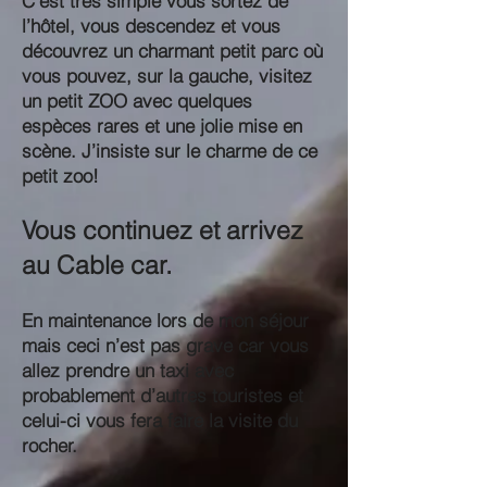
C’est très simple vous sortez de
l’hôtel, vous descendez et vous
découvrez un charmant petit parc où
vous pouvez, sur la gauche, visitez
un petit ZOO avec quelques
espèces rares et une jolie mise en
scène. J’insiste sur le charme de ce
petit zoo!
Vous continuez et arrivez
au Cable car.
En maintenance lors de mon séjour
mais ceci n’est pas grave car vous
allez prendre un taxi avec
probablement d’autres touristes et
celui-ci vous fera faire la visite du
rocher.