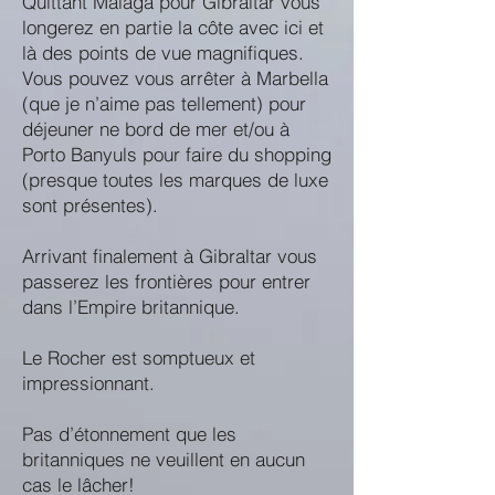
Quittant Malaga pour Gibraltar vous
longerez en partie la côte avec ici et
là des points de vue magnifiques.
Vous pouvez vous arrêter à Marbella
(que je n’aime pas tellement) pour
déjeuner ne bord de mer et/ou à
Porto Banyuls pour faire du shopping
(presque toutes les marques de luxe
sont présentes).
Arrivant finalement à Gibraltar vous
passerez les frontières pour entrer
dans l’Empire britannique.
Le Rocher est somptueux et
impressionnant.
Pas d’étonnement que les
britanniques ne veuillent en aucun
cas le lâcher!