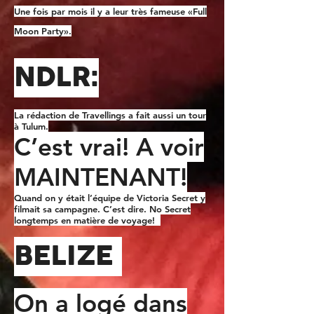
Une fois par mois il y a leur très fameuse «Full
Moon Party».
NDLR:
La rédaction de Travellings a fait aussi un tour
à Tulum.
C’est vrai! A voir
MAINTENANT!
Quand on y était l’équipe de Victoria Secret y
filmait sa campagne. C’est dire. No Secret
longtemps en matière de voyage!
BELIZE
On a logé dans