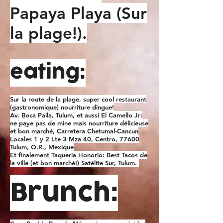
Papaya Playa (Sur
la plage!).
eating:
Sur la route de la plage, super cool restaurant
(gastronomique) nourriture dingue!
Av. Boca Paila, Tulum, et aussi El Camello Jr:
ne paye pas de mine mais nourriture délicieuse
et bon marché, Carretera Chetumal-Cancun
Locales 1 y 2 Lte 3 Mza 40, Centro, 77600
Tulum, Q.R., Mexique
Et finalement Taqueria Honorio: Best Tacos de
la ville (et bon marché!) Satélite Sur, Tulum.
Brunch: