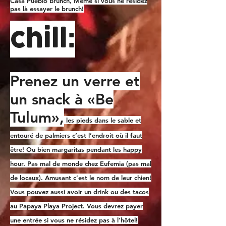
Casa Pueblo Brunch, Même si vous ne résidez
pas là essayer le brunch!
chill:
Prenez un verre et
un snack à «Be
Tulum»,
les pieds dans le sable et
entouré de palmiers c’est l’endroit où il faut
être! Ou bien margaritas pendant les happy
hour. Pas mal de monde chez Eufemia (pas mal
de locaux). Amusant c’est le nom de leur chien!
Vous pouvez aussi avoir un drink ou des tacos
au Papaya Playa Project. Vous devrez payer
une entrée si vous ne résidez pas à l’hôtel!