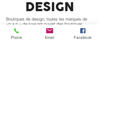
DESIGN
Boutiques de design, toutes les marques de
«p.a.p.» de luxe ont ouvert des boutiques
étonnantes: preuve des possibilités incroyables
des rebonds made in US. 7/10.
Phone
Email
Facebook
LITTLE HAVANA: Un vrai quartier pour de vrais
gens cubains avec de vrais supermarchés.
Mais en fait, rien de rare. 5/10.
POOL
Une des plus grandes piscines d’hôtel au
monde (Biltmore) et une Venetian pool (années
20) assez crazy. 8/10.
SKYLINE
Le downtown n’est pas mal et le MetroMover
qui se fraie un passage entre les buildings est
un must. 7/10.