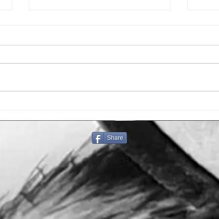
CERAMIC BRUSSELS
JPM
Mis
Share
©2024 JPMDR