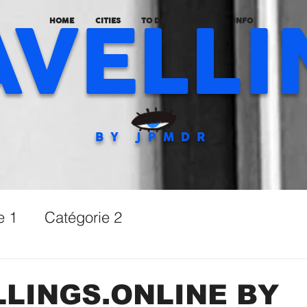
AVELLI
HOME
CITIES
TO DO
BLOG
INFO
BY JPMDR
e 1
Catégorie 2
LINGS.ONLINE BY