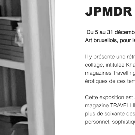
JPMDR
 Du 5 au 31 décembre 2019 JPMDR est l’invité de STROKAR-INSIDE, le temple du Street 
Art bruxellois, pour
Il y présente une rét
collage, intitulée K
magazines Travellings
érotiques de ces tem
Cette exposition est
magazine TRAVELLING
plus de soixante des
personnel, sophistiq