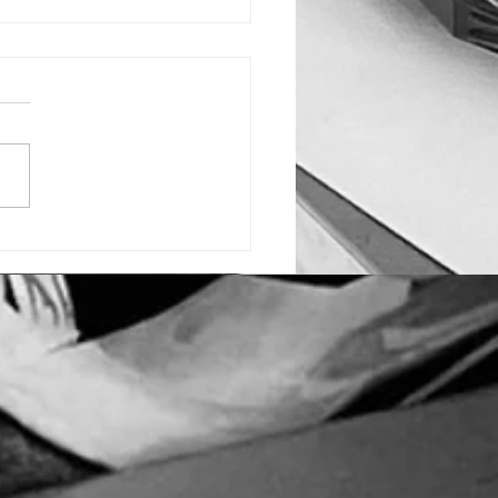
DR X'MAS chez
s Rose