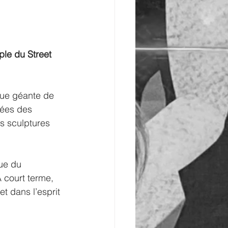
sque géante de 
rées des 
es sculptures 
ue du 
court terme, 
t dans l’esprit 