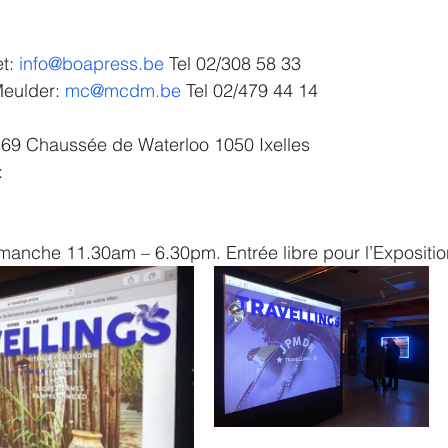
t: 
info@boapress.be
 Tel 02/308 58 33
eulder: 
mc@mcdm.be
 Tel 02/479 44 14
9 Chaussée de Waterloo 1050 Ixelles
: 
manche 11.30am – 6.30pm. Entrée libre pour l’Exposition